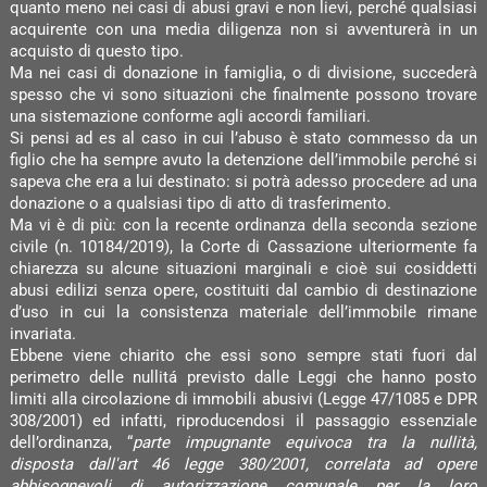
quanto meno nei casi di abusi gravi e non lievi, perché qualsiasi
acquirente con una media diligenza non si avventurerà in un
acquisto di questo tipo.
Ma nei casi di donazione in famiglia, o di divisione, succederà
spesso che vi sono situazioni che finalmente possono trovare
una sistemazione conforme agli accordi familiari.
Si pensi ad es al caso in cui l’abuso è stato commesso da un
figlio che ha sempre avuto la detenzione dell’immobile perché si
sapeva che era a lui destinato: si potrà adesso procedere ad una
donazione o a qualsiasi tipo di atto di trasferimento.
Ma vi è di più: con la recente ordinanza della seconda sezione
civile (n. 10184/2019), la Corte di Cassazione ulteriormente fa
chiarezza su alcune situazioni marginali e cioè sui cosiddetti
abusi edilizi senza opere, costituiti dal cambio di destinazione
d’uso in cui la consistenza materiale dell’immobile rimane
invariata.
Ebbene viene chiarito che essi sono sempre stati fuori dal
perimetro delle nullitá previsto dalle Leggi che hanno posto
limiti alla circolazione di immobili abusivi (Legge 47/1085 e DPR
308/2001) ed infatti, riproducendosi il passaggio essenziale
dell’ordinanza, “
parte impugnante equivoca tra la nullità,
disposta dall'art 46 legge 380/2001, correlata ad opere
abbisognevoli di autorizzazione comunale per la loro