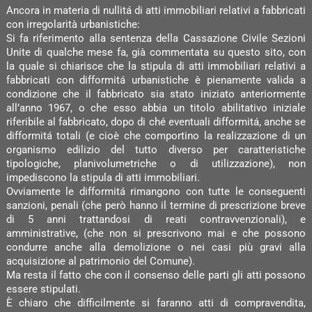
Ancora in materia di nullitá di atti immobiliari relativi a fabbricati
con irregolarità urbanistiche:
Si fa riferimento alla sentenza della Cassazione Civile Sezioni
Unite di qualche mese fa, già commentata su questo sito, con
la quale si chiarisce che la stipula di atti immobiliari relativi a
fabbricati con difformitá urbanistiche è pienamente valida a
condizione che il fabbricato sia stato iniziato anteriormente
all’anno 1967, o che esso abbia un titolo abilitativo iniziale
riferibile al fabbricato, dopo di ché eventuali difformitá, anche se
difformitá totali (e cioè che comportino la realizzazione di un
organismo edilizio del tutto diverso per caratteristiche
tipologiche, planivolumetriche o di utilizzazione), non
impediscono la stipula di atti immobiliari.
Ovviamente le difformitá rimangono con tutte le conseguenti
sanzioni, penali (che però hanno il termine di prescrizione breve
di 5 anni trattandosi di reati contravvenzionali), e
amministrative, (che non si prescrivono mai e che possono
condurre anche alla demolizione o nei casi più gravi alla
acquisizione al patrimonio del Comune).
Ma resta il fatto che con il consenso delle parti gli atti possono
essere stipulati.
È chiaro che difficilmente si faranno atti di compravendita,