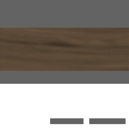
Archivio news
Ci serviamo dei cookie per diversi fini, tra l'altro per consentire
funzioni del sito web e attività di marketing mirate. Per
maggiori informazioni, riveda la nostra
informativa sulla privacy
e sui cookie
. Può gestire le impostazioni relative ai cookie,
cliccando su 'Gestisci Cookie'.
Notaio Filippo Morello
C.so Savoia n.79 -
96019 Rosolini
RIFIUTA TUTTI
,
SR
ACCETTA TUTTI
© 2018 Copyright Notaio Filippo Morello. Tutti i diritti riservati | P.IVA
00780930889