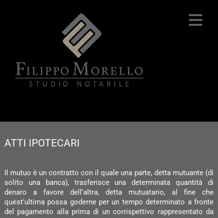
ATTI IPOTECARI
Il mutuo è un contratto con il quale una parte, detta mutuante (di
solito una banca), trasferisce una determinata quantità di
denaro a favore dell'altra, detta mutuatario, al fine che
quest'ultima possa goderne per un tempo determinato a fronte
del pagamento alla prima di un corrispettivo rappresentato da