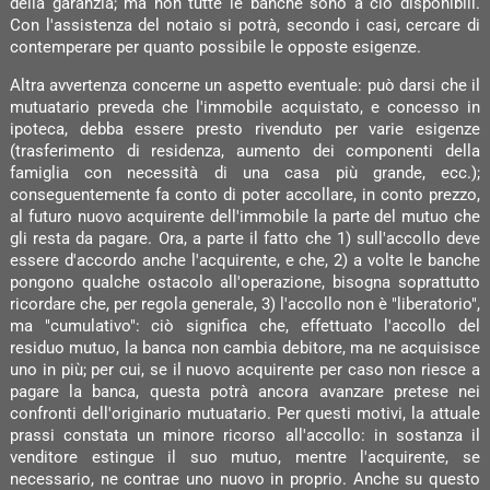
della garanzia; ma non tutte le banche sono a ciò disponibili.
Con l'assistenza del notaio si potrà, secondo i casi, cercare di
contemperare per quanto possibile le opposte esigenze.
Altra avvertenza concerne un aspetto eventuale: può darsi che il
mutuatario preveda che l'immobile acquistato, e concesso in
ipoteca, debba essere presto rivenduto per varie esigenze
(trasferimento di residenza, aumento dei componenti della
famiglia con necessità di una casa più grande, ecc.);
conseguentemente fa conto di poter accollare, in conto prezzo,
al futuro nuovo acquirente dell'immobile la parte del mutuo che
gli resta da pagare. Ora, a parte il fatto che 1) sull'accollo deve
essere d'accordo anche l'acquirente, e che, 2) a volte le banche
pongono qualche ostacolo all'operazione, bisogna soprattutto
ricordare che, per regola generale, 3) l'accollo non è "liberatorio",
ma "cumulativo": ciò significa che, effettuato l'accollo del
residuo mutuo, la banca non cambia debitore, ma ne acquisisce
uno in più; per cui, se il nuovo acquirente per caso non riesce a
pagare la banca, questa potrà ancora avanzare pretese nei
confronti dell'originario mutuatario. Per questi motivi, la attuale
prassi constata un minore ricorso all'accollo: in sostanza il
venditore estingue il suo mutuo, mentre l'acquirente, se
necessario, ne contrae uno nuovo in proprio. Anche su questo