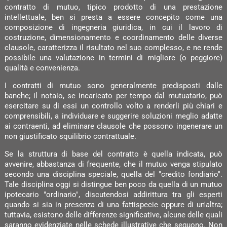
contratto di mutuo, tipico prodotto di una prestazione
intellettuale, ben si presta a essere concepito come una
composizione di ingegneria giuridica, in cui il lavoro di
costruzione, dimensionamento e coordinamento delle diverse
clausole, caratterizza il risultato nel suo complesso, e ne rende
possibile una valutazione in termini di migliore (o peggiore)
qualità e convenienza.
I contratti di mutuo sono generalmente predisposti dalle
banche; il notaio, se incaricato per tempo dal mutuatario, può
esercitare su di essi un controllo volto a renderli più chiari e
comprensibili, a individuare e suggerire soluzioni meglio adatte
ai contraenti, ad eliminare clausole che possono ingenerare un
non giustificato squilibrio contrattuale.
Se la struttura di base del contratto è quella indicata, può
avvenire, abbastanza di frequente, che il mutuo venga stipulato
secondo una disciplina speciale, quella del "credito fondiario".
Tale disciplina oggi si distingue ben poco da quella di un mutuo
ipotecario "ordinario", discutendosi addirittura tra gli esperti
quando si sia in presenza di una fattispecie oppure di un'altra;
tuttavia, esistono delle differenze significative, alcune delle quali
saranno evidenziate nelle schede illustrative che seguono. Non